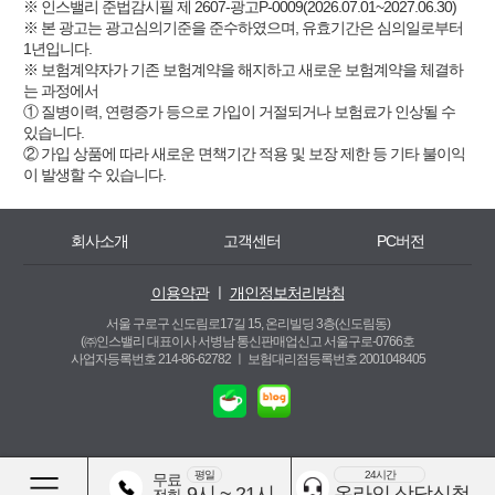
※ 인스밸리 준법감시필 제 2607-광고P-0009(2026.07.01~2027.06.30)
※ 본 광고는 광고심의기준을 준수하였으며, 유효기간은 심의일로부터
1년입니다.
※ 보험계약자가 기존 보험계약을 해지하고 새로운 보험계약을 체결하
는 과정에서
① 질병이력, 연령증가 등으로 가입이 거절되거나 보험료가 인상될 수
있습니다.
② 가입 상품에 따라 새로운 면책기간 적용 및 보장 제한 등 기타 불이익
이 발생할 수 있습니다.
회사소개
고객센터
PC버전
이용약관
ㅣ
개인정보처리방침
서울 구로구 신도림로17길 15, 온리빌딩 3층(신도림동)
(㈜인스밸리 대표이사 서병남 통신판매업신고 서울구로-0766호
사업자등록번호 214-86-62782 ㅣ
보험대리점등록번호 2001048405
평일
24시간
무료
9시 ~ 21시
온라인 상담신청