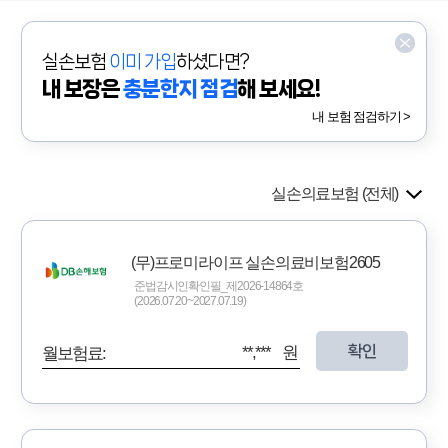
실손보험
이미 가입
하셨다면?
내 보장은
충분한지 점검
해 보세요!
내 보험 점검하기 >
실손의료보험 (전체)
(무)프로미라이프 실손의료비보험2605
준법감시인확인필_제2026-14864호
(2026.07.20~2027.07.19)
확인
**,*** 원
월보험료: