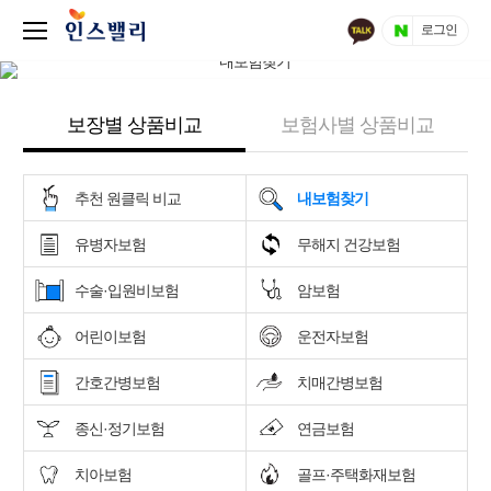
로그인
보장별 상품비교
보험사별 상품비교
추천 원클릭 비교
내보험찾기
유병자보험
무해지 건강보험
수술·입원비보험
암보험
어린이보험
운전자보험
간호간병보험
치매간병보험
종신·정기보험
연금보험
치아보험
골프·주택화재보험