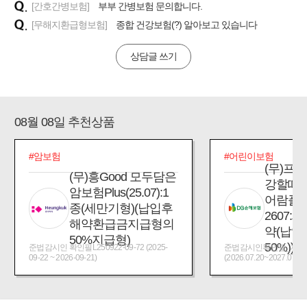
[간호간병보험]
부부 간병보험 문의합니다.
[무해지환급형보험]
종합 건강보험(?) 알아보고 있습니다
상담글 쓰기
08월 08일 추천상품
#암보험
#어린이보험
(무)프
(무)흥Good 모두담은
강할때
암보험Plus(25.07):1
어람플
종(세만기형)(납입후
2607:
해약환급금지급형의
약(납입
50%지급형)
50%))
준법감시인 확인필L250922-09-72 (2025-
준법감시인확인필_제2026
09-22 ~ 2026-09-21)
(2026.07.20~2027.07.19