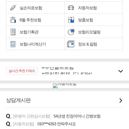
실손의료보험
자동차보험
8월 추천보험
맞춤보험
보험기획관
보험리모델링
보험나이계산기
정보 & 칼럼
#추천골프보험
#우리집 화재, 도난대비
실시간 추천 키워드
#노후대비 연금재테크!
#임플란트, 치아치료보장
#어린이 종합보장
상담게시판
#교통사고대비 운전자보험
#무해지 건강보험
#바뀌기전에 4세대 가입
[유병자·간편심사보험]
54년생 친정어머니 간병보험
[자동차보험]
010****4263 연락주셔요