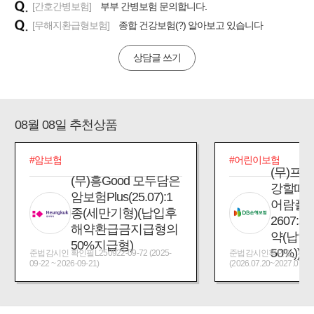
[간호간병보험]
부부 간병보험 문의합니다.
[무해지환급형보험]
종합 건강보험(?) 알아보고 있습니다
상담글 쓰기
08월 08일 추천상품
#암보험
#어린이보험
(무)프
(무)흥Good 모두담은
강할때
암보험Plus(25.07):1
어람플
종(세만기형)(납입후
2607:
해약환급금지급형의
약(납입
50%지급형)
50%))
준법감시인 확인필L250922-09-72 (2025-
준법감시인확인필_제2026
09-22 ~ 2026-09-21)
(2026.07.20~2027.07.19