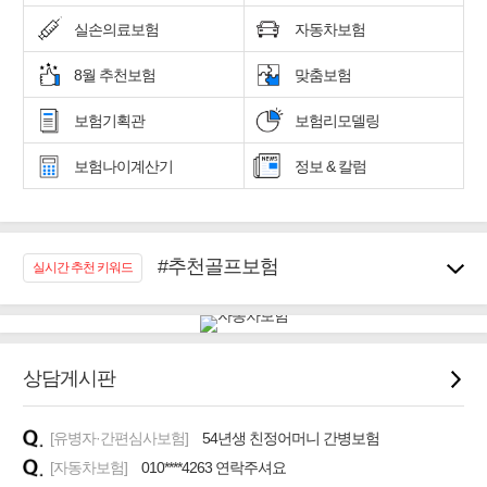
실손의료보험
자동차보험
8월 추천보험
맞춤보험
보험기획관
보험리모델링
보험나이계산기
정보 & 칼럼
#추천골프보험
실시간 추천 키워드
#우리집 화재, 도난대비
#노후대비 연금재테크!
#임플란트, 치아치료보장
#어린이 종합보장
상담게시판
#교통사고대비 운전자보험
#무해지 건강보험
[유병자·간편심사보험]
54년생 친정어머니 간병보험
#바뀌기전에 4세대 가입
[자동차보험]
010****4263 연락주셔요