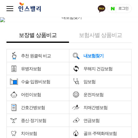
로그인
보장별 상품비교
보험사별 상품비교
추천 원클릭 비교
내보험찾기
유병자보험
무해지 건강보험
수술·입원비보험
암보험
어린이보험
운전자보험
간호간병보험
치매간병보험
종신·정기보험
연금보험
치아보험
골프·주택화재보험