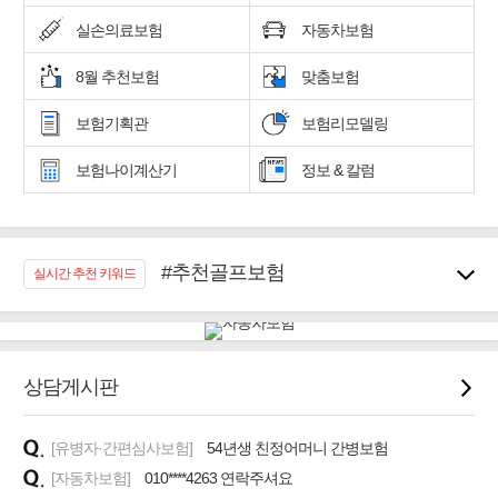
실손의료보험
자동차보험
8월 추천보험
맞춤보험
보험기획관
보험리모델링
보험나이계산기
정보 & 칼럼
#추천골프보험
실시간 추천 키워드
#우리집 화재, 도난대비
#노후대비 연금재테크!
#임플란트, 치아치료보장
#어린이 종합보장
상담게시판
#교통사고대비 운전자보험
#무해지 건강보험
[유병자·간편심사보험]
54년생 친정어머니 간병보험
#바뀌기전에 4세대 가입
[자동차보험]
010****4263 연락주셔요