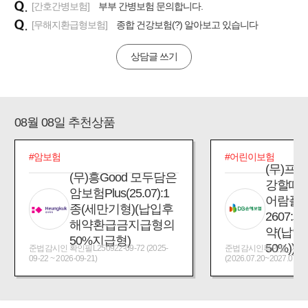
[간호간병보험]
부부 간병보험 문의합니다.
[무해지환급형보험]
종합 건강보험(?) 알아보고 있습니다
상담글 쓰기
08월 08일 추천상품
#암보험
#어린이보험
(무)프
(무)흥Good 모두담은
강할때
암보험Plus(25.07):1
어람플
종(세만기형)(납입후
2607:
해약환급금지급형의
약(납입
50%지급형)
50%))
준법감시인 확인필L250922-09-72 (2025-
준법감시인확인필_제2026
09-22 ~ 2026-09-21)
(2026.07.20~2027.07.19