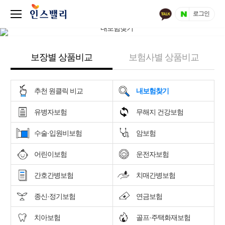
로그인
보장별 상품비교
보험사별 상품비교
추천 원클릭 비교
내보험찾기
유병자보험
무해지 건강보험
수술·입원비보험
암보험
어린이보험
운전자보험
간호간병보험
치매간병보험
종신·정기보험
연금보험
치아보험
골프·주택화재보험