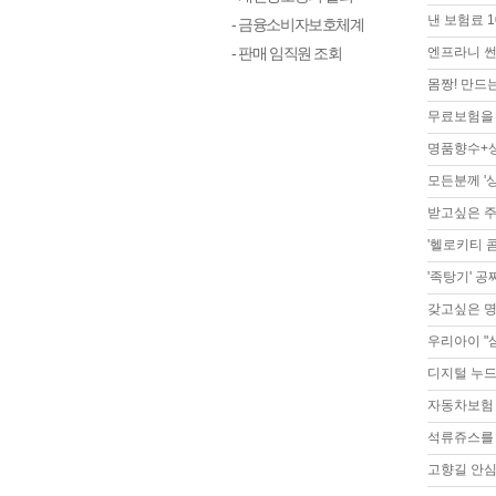
낸 보험료 
- 금융소비자보호체계
- 판매 임직원 조회
엔프라니 썬
몸짱! 만드는
무료보험을 
명품향수+상
모든분께 '
받고싶은 
'헬로키티 
'족탕기' 공
갖고싶은 
우리아이 "
디지털 누드
자동차보험
석류쥬스를 
고향길 안심