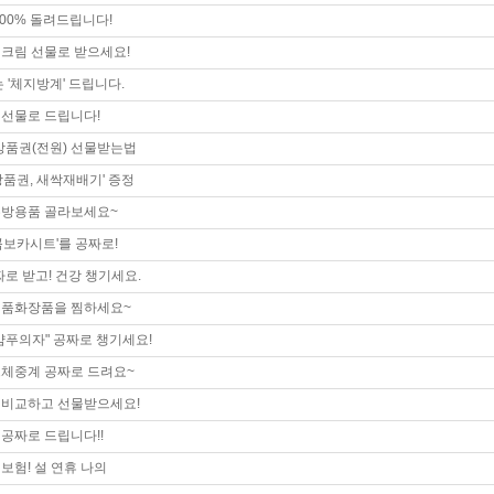
100% 돌려드립니다!
크림 선물로 받으세요!
 '체지방계' 드립니다.
선물로 드립니다!
품권(전원) 선물받는법
상품권, 새싹재배기' 증정
주방용품 골라보세요~
콤보카시트'를 공짜로!
짜로 받고! 건강 챙기세요.
명품화장품을 찜하세요~
샴푸의자" 공짜로 챙기세요!
체중계 공짜로 드려요~
 비교하고 선물받으세요!
공짜로 드립니다!!
보험! 설 연휴 나의