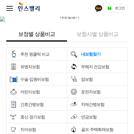
로그인
보장별 상품비교
보험사별 상품비교
추천 원클릭 비교
내보험찾기
유병자보험
무해지 건강보험
수술·입원비보험
암보험
어린이보험
운전자보험
간호간병보험
치매간병보험
종신·정기보험
연금보험
치아보험
골프·주택화재보험