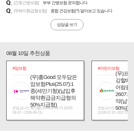
[간호간병보험]
부부 간병보험 문의합니다.
[무해지환급형보험]
종합 건강보험(?) 알아보고 있습니다
상담글 쓰기
08월 10일 추천상품
#암보험
#어린이보험
(무)프
(무)흥Good 모두담은
강할때
암보험Plus(25.07):1
어람플
종(세만기형)(납입후
2607:
해약환급금지급형의
약(납입
50%지급형)
50%))
준법감시인 확인필L250922-09-72 (2025-
준법감시인확인필_제2026
09-22 ~ 2026-09-21)
(2026.07.20~2027.07.19