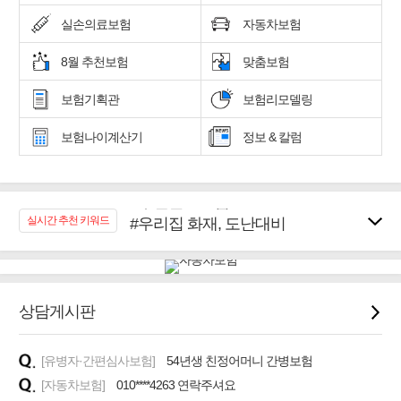
실손의료보험
자동차보험
8월 추천보험
맞춤보험
보험기획관
보험리모델링
보험나이계산기
정보 & 칼럼
#우리집 화재, 도난대비
실시간 추천 키워드
#노후대비 연금재테크!
#임플란트, 치아치료보장
#어린이 종합보장
#교통사고대비 운전자보험
상담게시판
#무해지 건강보험
#바뀌기전에 4세대 가입
[유병자·간편심사보험]
54년생 친정어머니 간병보험
#추천골프보험
[자동차보험]
010****4263 연락주셔요